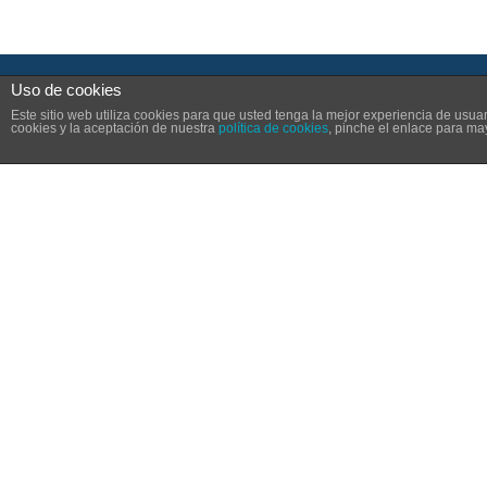
Uso de cookies
SI, DESCARGAR LA GUIA DE PADRES
Este sitio web utiliza cookies para que usted tenga la mejor experiencia de us
cookies y la aceptación de nuestra
política de cookies
, pinche el enlace para ma
Si quieres que te avisemos
email debajo
¡Ah! Por supuesto no neces
suscribirte, pero
si quiere