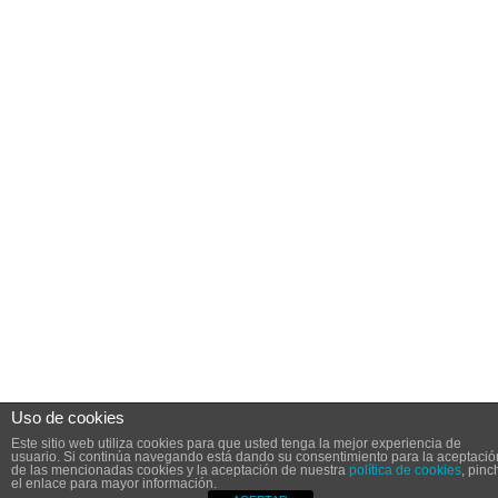
Uso de cookies
Este sitio web utiliza cookies para que usted tenga la mejor experiencia de
usuario. Si continúa navegando está dando su consentimiento para la aceptació
de las mencionadas cookies y la aceptación de nuestra
política de cookies
, pinc
el enlace para mayor información.