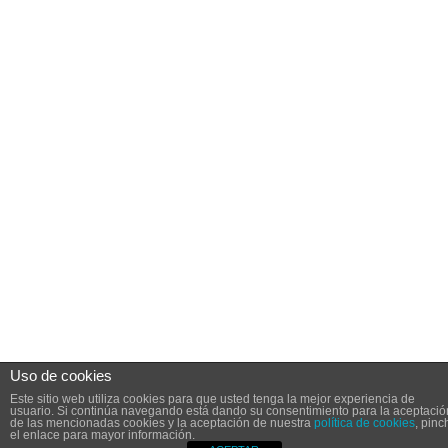
Uso de cookies
Este sitio web utiliza cookies para que usted tenga la mejor experiencia de
usuario. Si continúa navegando está dando su consentimiento para la aceptació
de las mencionadas cookies y la aceptación de nuestra
política de cookies
, pinc
el enlace para mayor información.