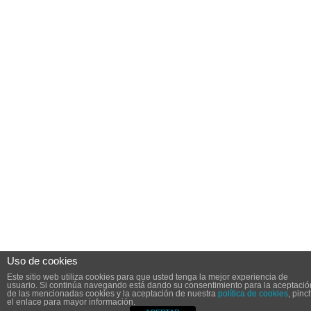
Uso de cookies
Este sitio web utiliza cookies para que usted tenga la mejor experiencia de
usuario. Si continúa navegando está dando su consentimiento para la aceptació
de las mencionadas cookies y la aceptación de nuestra
política de cookies
, pinc
el enlace para mayor información.