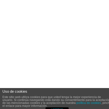
Uso de cookies
Este sitio web utiliza cookies para que usted tenga la mejor experiencia de
usuario. Si continúa navegando está dando su consentimiento para la aceptació
de las mencionadas cookies y la aceptación de nuestra
política de cookies
, pinc
el enlace para mayor información.