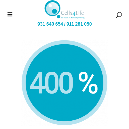
931 640 654
/
911 281 050