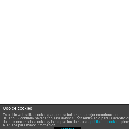
Uso de cookies
Este sitio web utiliza cookies para que usted tenga la mejor experiencia de
usuario. Si continúa navegando está dando su consentimiento para la aceptació
de las mencionadas cookies y la aceptación de nuestra
política de cookies
, pinc
el enlace para mayor información.