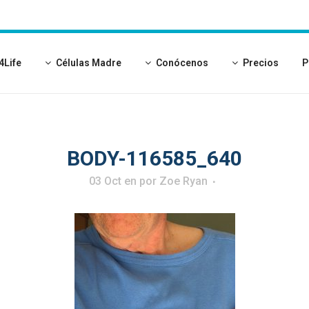
4Life
Células Madre
Conócenos
Precios
P
BODY-116585_640
03 Oct
en
por
Zoe Ryan