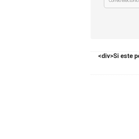
<div>Si este p
Aviso Legal
Cells4Life España
914 142 470
info@cells4life.es