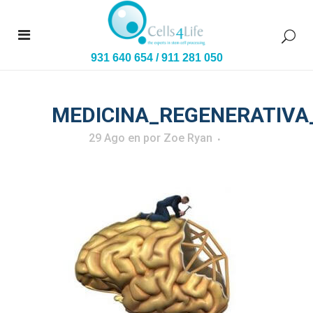
931 640 654
/
911 281 050
MEDICINA_REGENERATIVA
29 Ago
en
por
Zoe Ryan