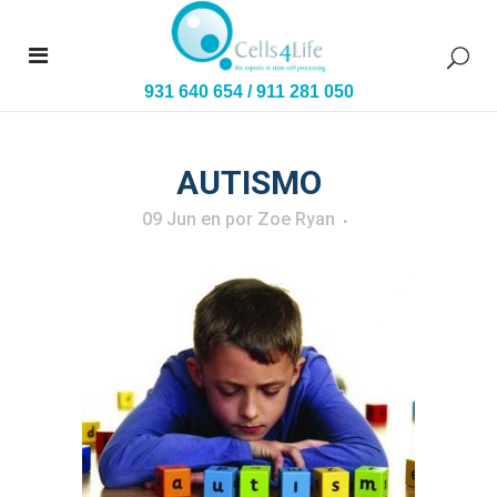
931 640 654
/
911 281 050
AUTISMO
09 Jun
en
por
Zoe Ryan