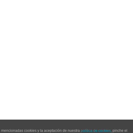
Venta
Política de Privacidad
as mencionadas cookies y la aceptación de nuestra
política de cookies
, pinche el