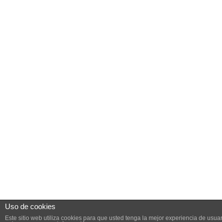
Aviso Legal
Cells4Life España
914 142 470
info@cells4life.es
Uso de cookies
Este sitio web utiliza cookies para que usted tenga la mejor experiencia de us