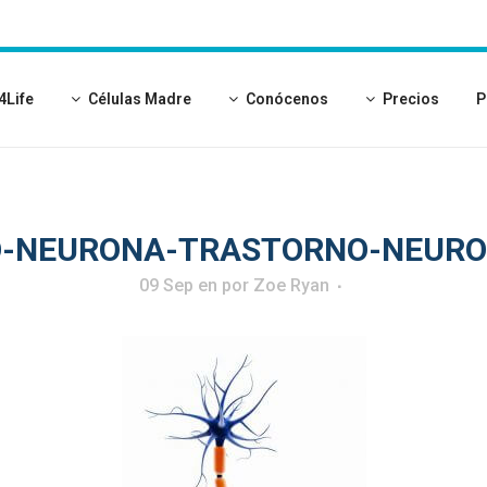
4Life
Células Madre
Conócenos
Precios
P
O-NEURONA-TRASTORNO-NEURO
09 Sep
en
por
Zoe Ryan