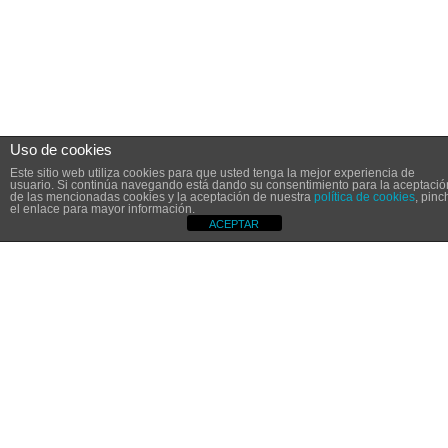
Uso de cookies
Este sitio web utiliza cookies para que usted tenga la mejor experiencia de
usuario. Si continúa navegando está dando su consentimiento para la aceptació
de las mencionadas cookies y la aceptación de nuestra
política de cookies
, pinc
el enlace para mayor información.
ACEPTAR
Aviso Legal
Política de Cookies