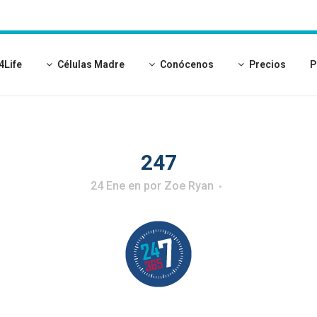
4Life
Células Madre
Conócenos
Precios
P
247
24 Ene
en
por
Zoe Ryan