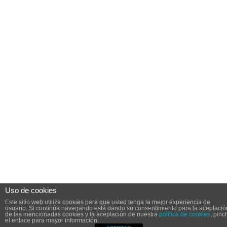
Uso de cookies
Este sitio web utiliza cookies para que usted tenga la mejor experiencia de
usuario. Si continúa navegando está dando su consentimiento para la aceptació
de las mencionadas cookies y la aceptación de nuestra
política de cookies
, pinc
el enlace para mayor información.